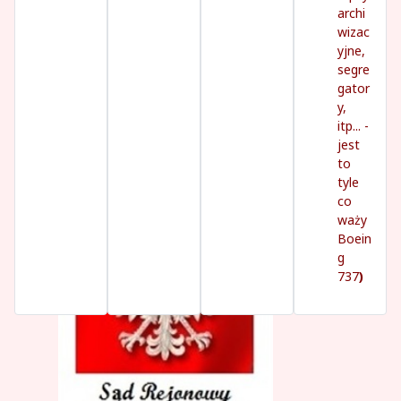
archi
wizac
yjne,
segre
gator
y,
itp... -
jest
to
tyle
co
waży
Boein
g
737
)