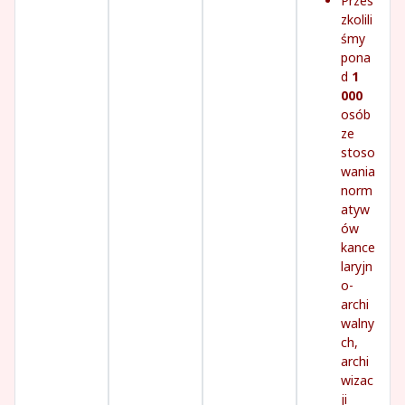
Przes
zkolili
śmy
pona
d
1
000
osób
ze
stoso
wania
norm
atyw
ów
kance
laryjn
o-
archi
walny
ch,
archi
wizac
ji