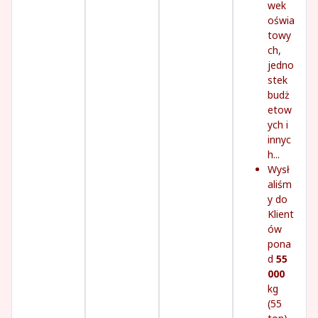
wek
oświa
towy
ch,
jedno
stek
budż
etow
ych i
innyc
h...
Wysł
aliśm
y do
Klient
ów
pona
d
55
000
kg
(55