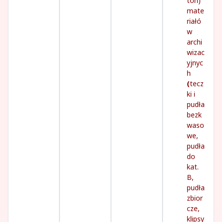
ton)
mate
riałó
w
archi
wizac
yjnyc
h
(
tecz
ki i
pudła
bezk
waso
we,
pudła
do
kat.
B,
pudła
zbior
cze,
klipsy