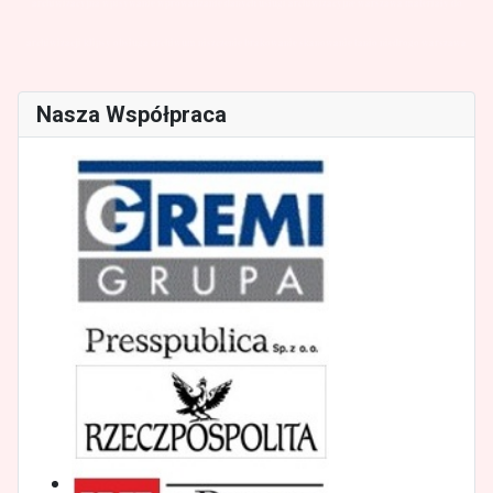
archiwizacyjna wpisywanie wprowadzanie danych usługi archiwizacyjne warszawa materiały do
archiwizacji klipsy obsługa archiwum niszczenie brakowanie skanowanie tanio niedrogo warszawa
Nasza Współpraca