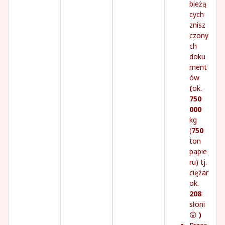
bieżą
cych
znisz
czony
ch
doku
ment
ów
(
ok.
750
000
kg
(
750
ton
papie
ru) tj.
ciężar
ok.
208
słoni
😮
)