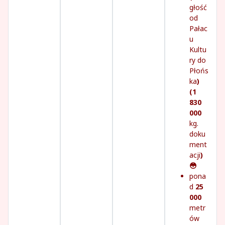
głość
od
Pałac
u
Kultu
ry do
Płońs
ka
)
(1
830
000
kg.
doku
ment
acji
)
😳
pona
d
25
000
metr
ów