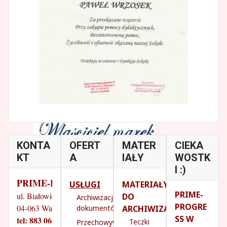
KONTA
OFERT
MATER
CIEKA
KT
A
IAŁY
WOSTK
I :)
PRIME-PROGRESS
USŁUGI
MATERIAŁY
PRIME-
ul. Białowieska 14/18
DO
Archiwizacja
PROGRE
04-063 Warszawa
ARCHIWIZACJI
dokumentów
SS W
tel: 883 066 070
Teczki
Przechowywanie