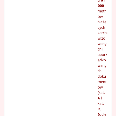
d
61
000
metr
ów
bieżą
cych
zarchi
wizo
wany
ch i
uporz
ądko
wany
ch
doku
ment
ów
(kat.
A i
kat.
B)
(
odle