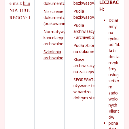
LICZBAC
e-mail: 
biuro@prime-progress.pl
bezkwasowe
dokumentów
H:
NIP: 1131931260
Pudła
Niszczenie
REGON: 142745141
bezkwasowe
dokumentów
Dział
(brakowanie)
Pudła
amy
archiwizacyjne
Normatywy
na
- archivebox
kancelaryjno-
rynku
archiwalne
od
14
Pudła zbiorcze
lat
i
na dokumenty
Szkolenia
dosta
archiwalne
Klipsy
rczyli
archiwizacyjne
śmy
na zaczepy
usług
SEGREGATORY
setko
używane tanio,
m
w bardzo
zado
dobrym stanie
wolo
nych
Klient
ów
pona