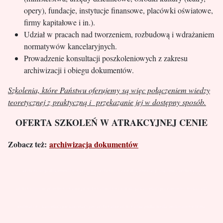
opery), fundacje, instytucje finansowe, placówki oświatowe,
firmy kapitałowe i in.).
Udział w pracach nad tworzeniem, rozbudową i wdrażaniem
normatywów kancelaryjnych.
Prowadzenie konsultacji poszkoleniowych z zakresu
archiwizacji i obiegu dokumentów.
Szkolenia, które Państwu oferujemy są więc połączeniem wiedzy
teoretycznej z praktyczną i przekazanie jej w dostępny sposób.
OFERTA SZKOLEŃ W ATRAKCYJNEJ CENIE
Zobacz
też:
archiwizacja dokumentów
archiwizacja dokumentów warszawa archiwizowanie dokumentacji szkolenia archiwalne
archiwistyczne przechowywanie przechowalnictwo instrukcja kancelaryjna rzeczowy wykaz akt
normatywy kancelaryjne kancelaryjno-archiwalne archiwalna pudła
teczki
bezkwasowe firma