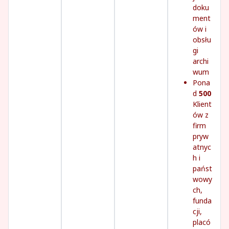
doku
ment
ów i
obsłu
gi
archi
wum
Pona
d
500
Klient
ów z
firm
pryw
atnyc
h i
państ
wowy
ch,
funda
cji,
placó