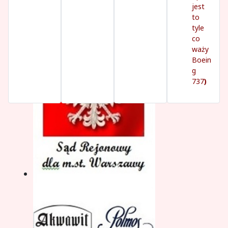
jest
to
tyle
co
waży
Boein
g
737
)