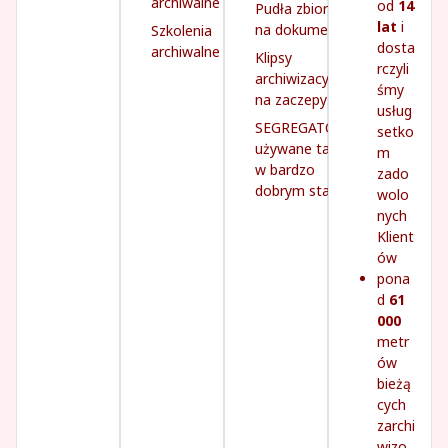
archiwalne
od
14
Pudła zbiorcze
lat
i
na dokumenty
Szkolenia
dosta
archiwalne
Klipsy
rczyli
archiwizacyjne
śmy
na zaczepy
usług
SEGREGATORY
setko
używane tanio,
m
w bardzo
zado
dobrym stanie
wolo
nych
Klient
ów
pona
d
61
000
metr
ów
bieżą
cych
zarchi
wizo