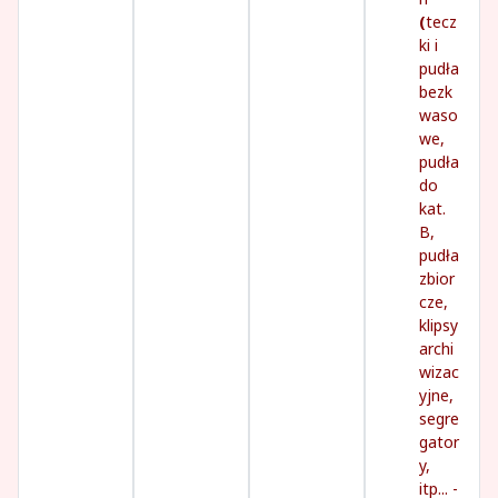
(
tecz
ki i
pudła
bezk
waso
we,
pudła
do
kat.
B,
pudła
zbior
cze,
klipsy
archi
wizac
yjne,
segre
gator
y,
itp... -