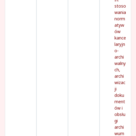
stoso
wania
norm
atyw
ów
kance
laryjn
o-
archi
walny
ch,
archi
wizac
ji
doku
ment
ów i
obsłu
gi
archi
wum