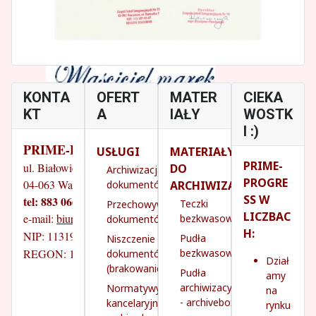
KONTA
OFERT
MATER
CIEKA
KT
A
IAŁY
WOSTK
I :)
PRIME-PROGRESS
USŁUGI
MATERIAŁY
PRIME-
ul. Białowieska 14/18
DO
Archiwizacja
PROGRE
04-063 Warszawa
ARCHIWIZACJI
dokumentów
SS W
tel: 883 066 070
Teczki
Przechowywanie
LICZBAC
e-mail: 
biuro@prime-progress.pl
bezkwasowe
dokumentów
H:
NIP: 1131931260
Pudła
Niszczenie
REGON: 142745141
bezkwasowe
dokumentów
Dział
(brakowanie)
Pudła
amy
archiwizacyjne
Normatywy
na
- archivebox
kancelaryjno-
rynku