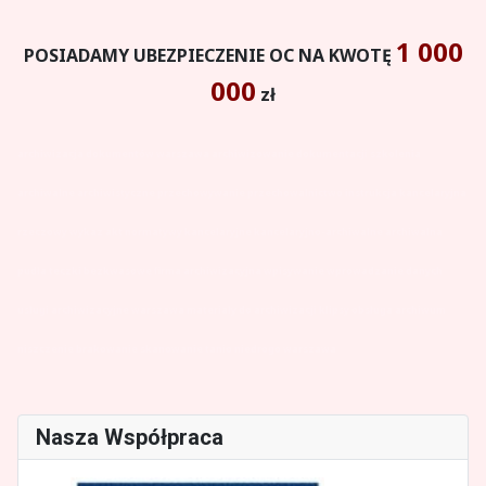
1 000
POSIADAMY UBEZPIECZENIE OC NA KWOTĘ
000
zł
archiwizacja dokumentów warszawa archiwizowanie dokumentacji szkolenia
archiwalne archiwistyczne przechowywanie przechowalnictwo instrukcja kancelaryjna
rzeczowy wykaz akt normatywy kancelaryjne kancelaryjno-archiwalne archiwalna
pudła
teczki
bezkwasowe firma archiwizacyjna wpisywanie wprowadzanie danych
usługi archiwizacyjne warszawa materiały do archiwizacji klipsy obsługa archiwum
niszczenie brakowanie skanowanie tanio niedrogo warszawa
Nasza Współpraca