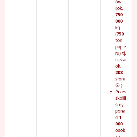
ów
(
ok.
750
000
kg
(
750
ton
papie
ru) tj.
ciężar
ok.
208
słoni
😮
)
Przes
zkolili
śmy
pona
d
1
000
osób
ze