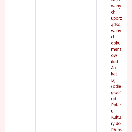
wany
ch i
uporz
ądko
wany
ch
doku
ment
ów
(kat.
A i
kat.
B)
(
odle
głość
od
Pałac
u
Kultu
ry do
Płońs