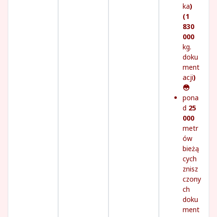
ka
)
(1
830
000
kg.
doku
ment
acji
)
😳
pona
d
25
000
metr
ów
bieżą
cych
znisz
czony
ch
doku
ment