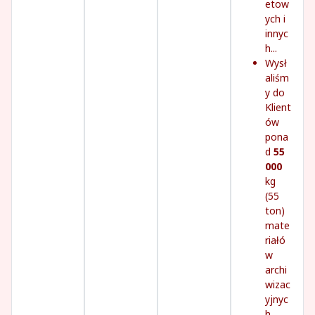
etow
ych i
innyc
h...
Wysł
aliśm
y do
Klient
ów
pona
d
55
000
kg
(55
ton)
mate
riałó
w
archi
wizac
yjnyc
h