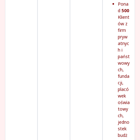
Pona
d
500
Klient
ów z
firm
pryw
atnyc
h i
państ
wowy
ch,
funda
cji,
placó
wek
oświa
towy
ch,
jedno
stek
budż